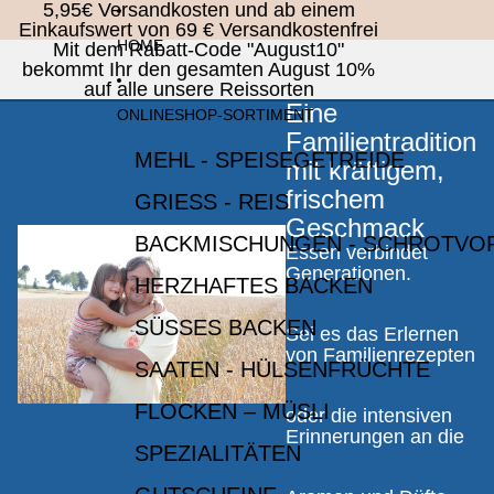
Direkt zum Inhalt
5,95€ Versandkosten und ab einem
Einkaufswert von 69 € Versandkostenfrei
HOME
Mit dem Rabatt-Code "August10"
bekommt Ihr den gesamten August 10%
auf alle unsere Reissorten
Eine
ONLINESHOP-SORTIMENT
Familientradition
MEHL - SPEISEGETREIDE
mit kräftigem,
frischem
GRIESS - REIS
Geschmack
BACKMISCHUNGEN - SCHROTVO
Essen verbindet
Generationen.
HERZHAFTES BACKEN
SÜSSES BACKEN
Sei es das Erlernen
von Familienrezepten
SAATEN - HÜLSENFRÜCHTE
FLOCKEN – MÜSLI
oder die intensiven
Erinnerungen an die
SPEZIALITÄTEN