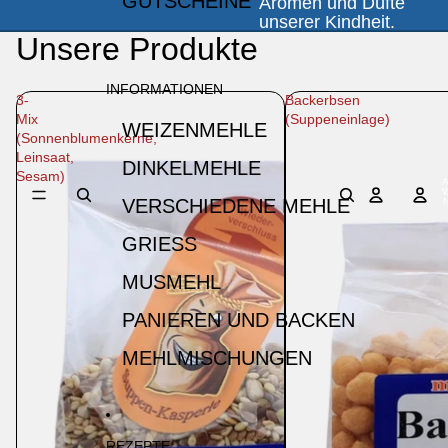
GUTSCHEINE
Aromen und Düfte
unserer Kindheit.
Unsere Produkte
INFORMATIONEN
3-
Backerbsen
Mix
(Suppeneinlage)
WEIZENMEHLE
(Sonnenblumenkerne,
Leinsaat,
DINKELMEHLE
Sesam)
A
W
VERSCHIEDENE MEHLE
I
GRIESS
MUSMEHL
PANIEREN UND BACKEN
MEHLMISCHUNGEN
REZEPTE