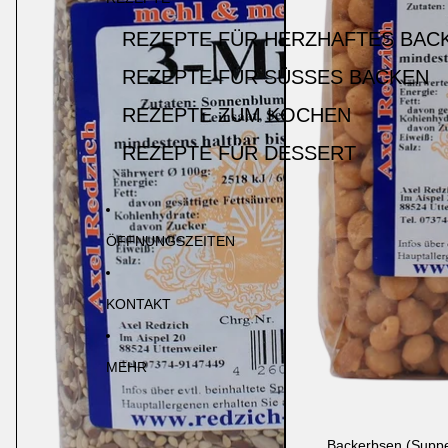
REZEPTE FÜR HERZHAFTES BAC
REZEPTE FÜR SÜSSES BACKEN
REZEPTE ZUM KOCHEN
REZEPTE FÜR DESSERT
ÖFFNUNGSZEITEN
KONTAKT
MEHR
Backerbsen (Suppe