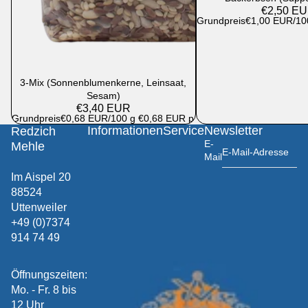
€2,50 E
Grundpreis
€1,00 EUR/10
3-Mix (Sonnenblumenkerne, Leinsaat,
Sesam)
€3,40 EUR
Grundpreis
€0,68 EUR/100 g
€0,68 EUR pro 100 g
Informationen
Service
Newsletter
Redzich
E-
Mehle
Mail
Im Aispel 20
88524
Uttenweiler
+49 (0)7374
914 74 49
Öffnungszeiten:
Mo. - Fr. 8 bis
12 Uhr