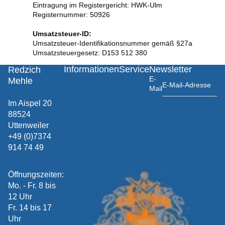
Eintragung im Registergericht: HWK-Ulm
Registernummer: 50926
Umsatzsteuer-ID:
Umsatzsteuer-Identifikationsnummer gemäß §27a
Umsatzsteuergesetz: D153 512 380
Informationen
Service
Newsletter
Redzich
E-
Mehle
Mail
Im Aispel 20
88524
Uttenweiler
+49 (0)7374
914 74 49
Öffnungszeiten:
Mo. - Fr. 8 bis
12 Uhr
Fr. 14 bis 17
Uhr